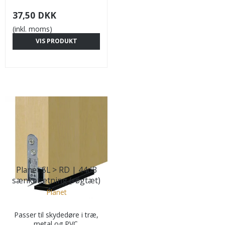
37,50 DKK
(inkl. moms)
VIS PRODUKT
Planet SL > RD | 44dB
sænketætning (røgtæt)
Planet
Passer til skydedøre i træ,
metal og PVC.