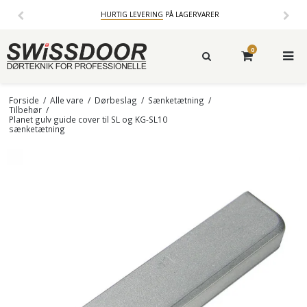
HURTIG LEVERING
PÅ LAGERVARER
0
Forside
/
Alle vare
/
Dørbeslag
/
Sænketætning
/
Tilbehør
/
Planet gulv guide cover til SL og KG-SL10
sænketætning