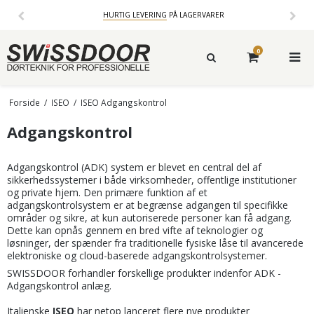
HURTIG LEVERING
PÅ LAGERVARER
0
Forside
/
ISEO
/
ISEO Adgangskontrol
Adgangskontrol
Adgangskontrol (ADK) system er blevet en central del af
sikkerhedssystemer i både virksomheder, offentlige institutioner
og private hjem. Den primære funktion af et
adgangskontrolsystem er at begrænse adgangen til specifikke
områder og sikre, at kun autoriserede personer kan få adgang.
Dette kan opnås gennem en bred vifte af teknologier og
løsninger, der spænder fra traditionelle fysiske låse til avancerede
elektroniske og cloud-baserede adgangskontrolsystemer.
SWISSDOOR forhandler forskellige produkter indenfor ADK -
Adgangskontrol anlæg.
Italienske
ISEO
har netop lanceret flere nye produkter