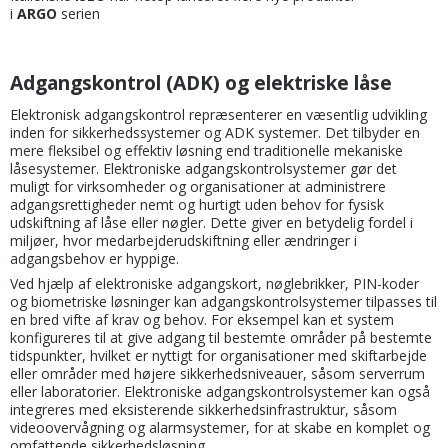
i
ARGO
serien
Adgangskontrol (ADK) og elektriske låse
Elektronisk adgangskontrol repræsenterer en væsentlig udvikling
inden for sikkerhedssystemer og ADK systemer. Det tilbyder en
mere fleksibel og effektiv løsning end traditionelle mekaniske
låsesystemer. Elektroniske adgangskontrolsystemer gør det
muligt for virksomheder og organisationer at administrere
adgangsrettigheder nemt og hurtigt uden behov for fysisk
udskiftning af låse eller nøgler. Dette giver en betydelig fordel i
miljøer, hvor medarbejderudskiftning eller ændringer i
adgangsbehov er hyppige.
Ved hjælp af elektroniske adgangskort, nøglebrikker, PIN-koder
og biometriske løsninger kan adgangskontrolsystemer tilpasses til
en bred vifte af krav og behov. For eksempel kan et system
konfigureres til at give adgang til bestemte områder på bestemte
tidspunkter, hvilket er nyttigt for organisationer med skiftarbejde
eller områder med højere sikkerhedsniveauer, såsom serverrum
eller laboratorier. Elektroniske adgangskontrolsystemer kan også
integreres med eksisterende sikkerhedsinfrastruktur, såsom
videoovervågning og alarmsystemer, for at skabe en komplet og
omfattende sikkerhedsløsning.