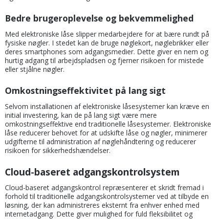
Bedre brugeroplevelse og bekvemmelighed
Med elektroniske låse slipper medarbejdere for at bære rundt på
fysiske nøgler. I stedet kan de bruge nøglekort, nøglebrikker eller
deres smartphones som adgangsmedier. Dette giver en nem og
hurtig adgang til arbejdspladsen og fjerner risikoen for mistede
eller stjålne nøgler.
Omkostningseffektivitet på lang sigt
Selvom installationen af elektroniske låsesystemer kan kræve en
initial investering, kan de på lang sigt være mere
omkostningseffektive end traditionelle låsesystemer. Elektroniske
låse reducerer behovet for at udskifte låse og nøgler, minimerer
udgifterne til administration af nøglehåndtering og reducerer
risikoen for sikkerhedshændelser.
Cloud-baseret adgangskontrolsystem
Cloud-baseret adgangskontrol repræsenterer et skridt fremad i
forhold til traditionelle adgangskontrolsystemer ved at tilbyde en
løsning, der kan administreres eksternt fra enhver enhed med
internetadgang. Dette giver mulighed for fuld fleksibilitet og