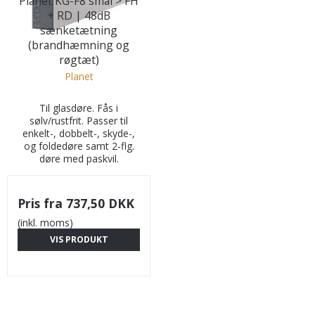
Planet KG-F8 smal > FH
+ RD | 48dB
sænketætning
(brandhæmning og
røgtæt)
Planet
Til glasdøre. Fås i
sølv/rustfrit. Passer til
enkelt-, dobbelt-, skyde-,
og foldedøre samt 2-flg.
døre med paskvil.
Pris fra
737,50 DKK
(inkl. moms)
VIS PRODUKT