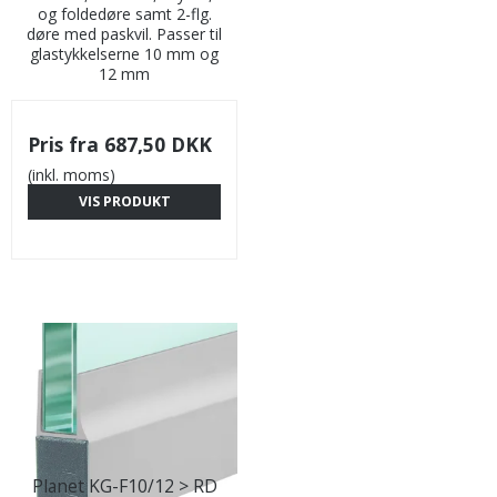
og foldedøre samt 2-flg.
døre med paskvil. Passer til
glastykkelserne 10 mm og
12 mm
Pris fra
687,50 DKK
(inkl. moms)
VIS PRODUKT
Planet KG-F10/12 > RD