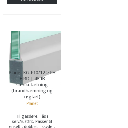
Planet KG-F10/12 > FH
+ RD | 48dB
sænketætning
(brandhæmning og
røgtæt)
Planet
Til glasdøre. Fås i
sølv/rustfrit. Passer til
enkelt-, dobbelt-, skyde-,