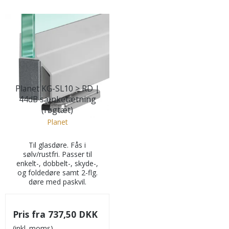
Planet KG-SL10 > RD |
44dB sænketætning
(røgtæt)
Planet
Til glasdøre. Fås i
sølv/rustfri. Passer til
enkelt-, dobbelt-, skyde-,
og foldedøre samt 2-flg.
døre med paskvil.
Pris fra
737,50 DKK
(inkl. moms)