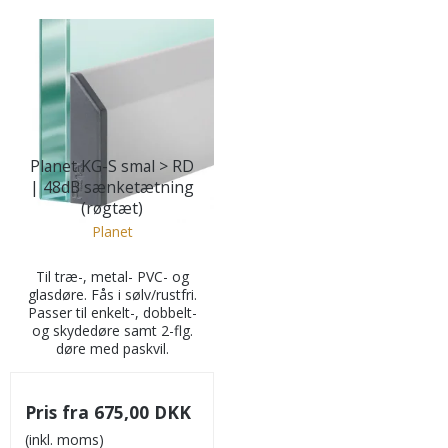
Planet KG-S smal > RD
| 48dB sænketætning
(røgtæt)
Planet
Til træ-, metal- PVC- og
glasdøre. Fås i sølv/rustfri.
Passer til enkelt-, dobbelt-
og skydedøre samt 2-flg.
døre med paskvil.
Pris fra
675,00 DKK
(inkl. moms)