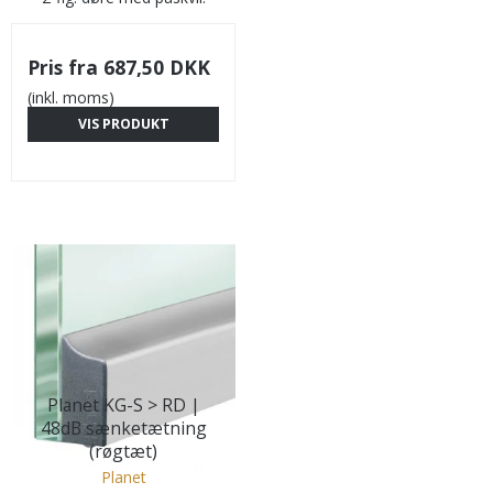
Pris fra
687,50 DKK
(inkl. moms)
VIS PRODUKT
Planet KG-S > RD |
48dB sænketætning
(røgtæt)
Planet