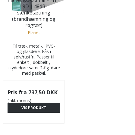
Planet KG-S smal > FH +
RD | 48dB
sænketætning
(brandhæmning og
røgtæt)
Planet
Til træ-, metal-, PVC-
og glasdøre. Fås i
sølv/rustfri. Passer til
enkelt-, dobbelt-,
skydedøre samt 2-flg. døre
med paskvil.
Pris fra
737,50 DKK
(inkl. moms)
VIS PRODUKT