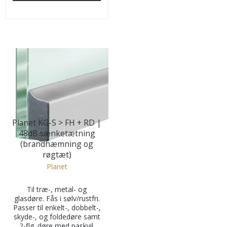
Planet KG-S > FH + RD |
48dB sænketætning
(brandhæmning og
røgtæt)
Planet
Til træ-, metal- og
glasdøre. Fås i sølv/rustfri.
Passer til enkelt-, dobbelt-,
skyde-, og foldedøre samt
2-flg. døre med paskvil.