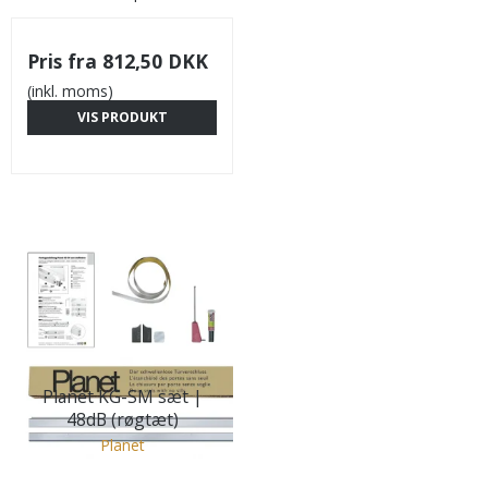
Pris fra
812,50 DKK
(inkl. moms)
VIS PRODUKT
Planet KG-SM sæt |
48dB (røgtæt)
Planet