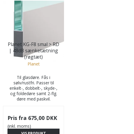
Planet KG-F8 smal > RD
| 48dB sænketætning
(røgtæt)
Planet
Til glasdøre. Fås i
sølv/rustfri. Passer til
enkelt-, dobbelt-, skyde-,
og foldedøre samt 2-flg.
døre med paskvil.
Pris fra
675,00 DKK
(inkl. moms)
VIS PRODUKT