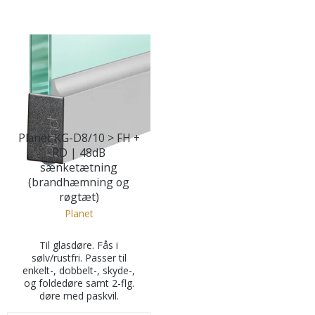
Planet KG-D8/10 > FH +
RD | 48dB
sænketætning
(brandhæmning og
røgtæt)
Planet
Til glasdøre. Fås i
sølv/rustfri. Passer til
enkelt-, dobbelt-, skyde-,
og foldedøre samt 2-flg.
døre med paskvil.