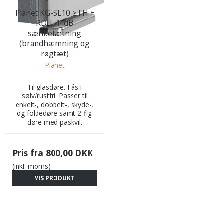
Planet KG-SL10 > FH +
RD | 44dB
sænketætning
(brandhæmning og
røgtæt)
Planet
Til glasdøre. Fås i
sølv/rustfri. Passer til
enkelt-, dobbelt-, skyde-,
og foldedøre samt 2-flg.
døre med paskvil.
Pris fra
800,00 DKK
(inkl. moms)
VIS PRODUKT