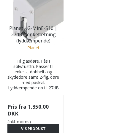
Planet KG-MinE-S10 |
27dB sænketætning
(lyddæmpende)
Planet
Til glasdøre. Fås i
sølv/rustfri. Passer til
enkelt-, dobbelt- og
skydedøre samt 2-flg. døre
med paskvil.
Lyddæmpende op til 27dB
Pris fra
1.350,00
DKK
(inkl. moms)
VIS PRODUKT