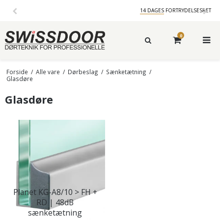
14 DAGES
FORTRYDELSESRET
0
Forside
/
Alle vare
/
Dørbeslag
/
Sænketætning
/
Glasdøre
Glasdøre
Planet KG-A8/10 > FH +
RD | 48dB
sænketætning