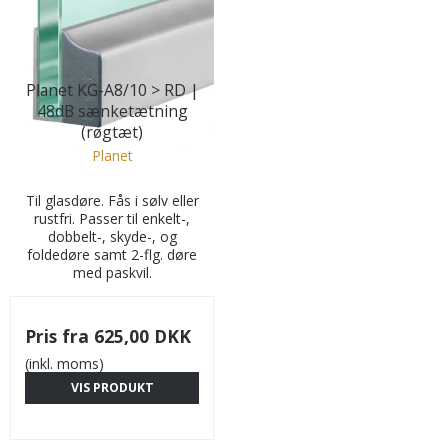
Planet KG-A8/10 > RD |
48dB sænketætning
(røgtæt)
Planet
Til glasdøre. Fås i sølv eller
rustfri. Passer til enkelt-,
dobbelt-, skyde-, og
foldedøre samt 2-flg. døre
med paskvil.
Pris fra
625,00 DKK
(inkl. moms)
VIS PRODUKT