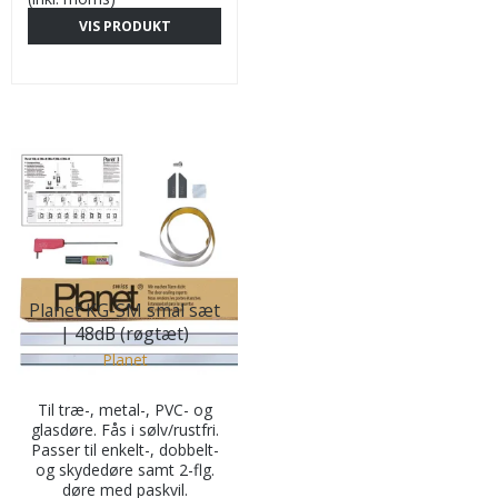
VIS PRODUKT
Planet KG-SM smal sæt
| 48dB (røgtæt)
Planet
Til træ-, metal-, PVC- og
glasdøre. Fås i sølv/rustfri.
Passer til enkelt-, dobbelt-
og skydedøre samt 2-flg.
døre med paskvil.