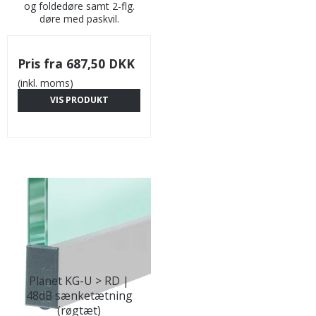
og foldedøre samt 2-flg.
døre med paskvil.
Pris fra
687,50 DKK
(inkl. moms)
VIS PRODUKT
Planet KG-U > RD |
48dB sænketætning
(røgtæt)