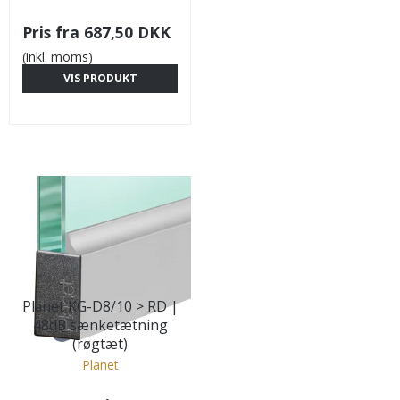
Pris fra
687,50 DKK
(inkl. moms)
VIS PRODUKT
Planet KG-D8/10 > RD |
48dB sænketætning
(røgtæt)
Planet