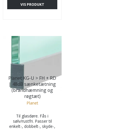
VIS PRODUKT
Planet KG-U > FH + RD
| 48dB sænketætning
(brandhæmning og
røgtæt)
Planet
Til glasdøre. Fås i
sølv/rustfri. Passer til
enkelt-, dobbelt-, skyde-,