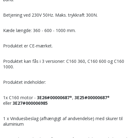
Betjening ved 230V 50Hz. Maks. trykkraft 300N.
Kæde længde: 360 - 600 - 1000 mm.
Produktet er CE-mærket.
Produktet kan fås i 3 versioner: C160 360, C160 600 og C160
1000.
Produktet indeholder:
1x C160 motor -
3E26#00000687*
,
3E25#00000687*
eller
3E27#000006985
1 x Vinduesbeslag (afhængigt af andvendelse) med skurer til
aluminium