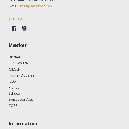
Telefonnr.
:
+45 86 28 00 00
E-mail
:
mail@swissdoor.dk
Sitemap
Mærker
Bircher
ECO Schulte
GILGEN
Hunter Douglas
ISEO
Planet
Schüco
Swissdoor Aps
TOPP
Information