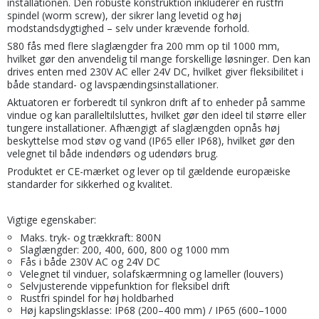
installationen. Den robuste konstruktion inkluderer en rustfri
spindel (worm screw), der sikrer lang levetid og høj
modstandsdygtighed – selv under krævende forhold.
S80 fås med flere slaglængder fra 200 mm op til 1000 mm,
hvilket gør den anvendelig til mange forskellige løsninger. Den kan
drives enten med 230V AC eller 24V DC, hvilket giver fleksibilitet i
både standard- og lavspændingsinstallationer.
Aktuatoren er forberedt til synkron drift af to enheder på samme
vindue og kan paralleltilsluttes, hvilket gør den ideel til større eller
tungere installationer. Afhængigt af slaglængden opnås høj
beskyttelse mod støv og vand (IP65 eller IP68), hvilket gør den
velegnet til både indendørs og udendørs brug.
Produktet er CE-mærket og lever op til gældende europæiske
standarder for sikkerhed og kvalitet.
Vigtige egenskaber:
Maks. tryk- og trækkraft: 800N
Slaglængder: 200, 400, 600, 800 og 1000 mm
Fås i både 230V AC og 24V DC
Velegnet til vinduer, solafskærmning og lameller (louvers)
Selvjusterende vippefunktion for fleksibel drift
Rustfri spindel for høj holdbarhed
Høj kapslingsklasse: IP68 (200–400 mm) / IP65 (600–1000