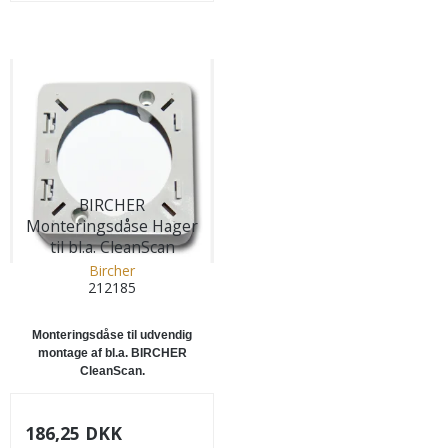
BIRCHER
Monteringsdåse Hager
til bl.a. CleanScan
Bircher
212185
Monteringsdåse til udvendig
montage af bl.a. BIRCHER
CleanScan.
186,25 DKK