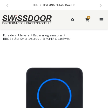
ARER
14 DAGES
FORTRYDELSESRET
0
Forside
/
Alle vare
/
Radarer og sensorer
/
BBC Bircher Smart Access
/
BIRCHER CleanSwitch