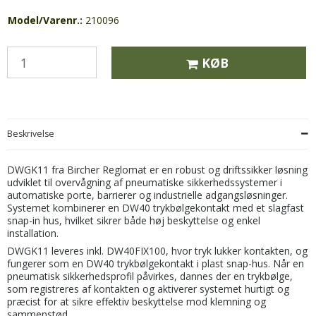
Model/Varenr.:
210096
KØB
Beskrivelse
DWGK11 fra Bircher Reglomat er en robust og driftssikker løsning
udviklet til overvågning af pneumatiske sikkerhedssystemer i
automatiske porte, barrierer og industrielle adgangsløsninger.
Systemet kombinerer en DW40 trykbølgekontakt med et slagfast
snap-in hus, hvilket sikrer både høj beskyttelse og enkel
installation.
DWGK11 leveres inkl. DW40FIX100, hvor tryk lukker kontakten, og
fungerer som en DW40 trykbølgekontakt i plast snap-hus. Når en
pneumatisk sikkerhedsprofil påvirkes, dannes der en trykbølge,
som registreres af kontakten og aktiverer systemet hurtigt og
præcist for at sikre effektiv beskyttelse mod klemning og
sammenstød.