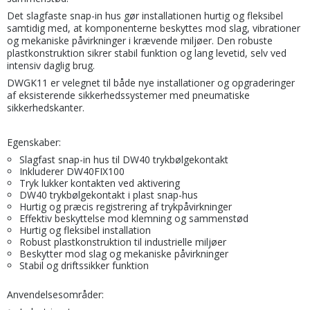
Det slagfaste snap-in hus gør installationen hurtig og fleksibel
samtidig med, at komponenterne beskyttes mod slag, vibrationer
og mekaniske påvirkninger i krævende miljøer. Den robuste
plastkonstruktion sikrer stabil funktion og lang levetid, selv ved
intensiv daglig brug.
DWGK11 er velegnet til både nye installationer og opgraderinger
af eksisterende sikkerhedssystemer med pneumatiske
sikkerhedskanter.
Egenskaber:
Slagfast snap-in hus til DW40 trykbølgekontakt
Inkluderer DW40FIX100
Tryk lukker kontakten ved aktivering
DW40 trykbølgekontakt i plast snap-hus
Hurtig og præcis registrering af trykpåvirkninger
Effektiv beskyttelse mod klemning og sammenstød
Hurtig og fleksibel installation
Robust plastkonstruktion til industrielle miljøer
Beskytter mod slag og mekaniske påvirkninger
Stabil og driftssikker funktion
Anvendelsesområder: