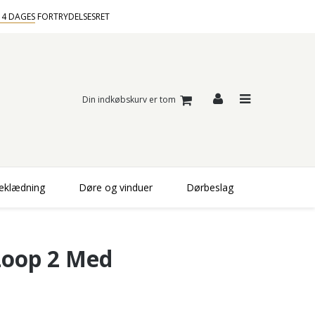
14 DAGES
FORTRYDELSESRET
Din indkøbskurv er tom
beklædning
Døre og vinduer
Dørbeslag
oop 2 Med