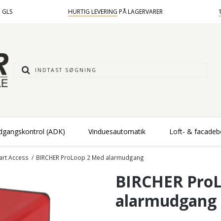
 GLS
HURTIG LEVERING
PÅ LAGERVARER
dgangskontrol (ADK)
Vinduesautomatik
Loft- & facade
art Access
/
BIRCHER ProLoop 2 Med alarmudgang
BIRCHER ProL
alarmudgang