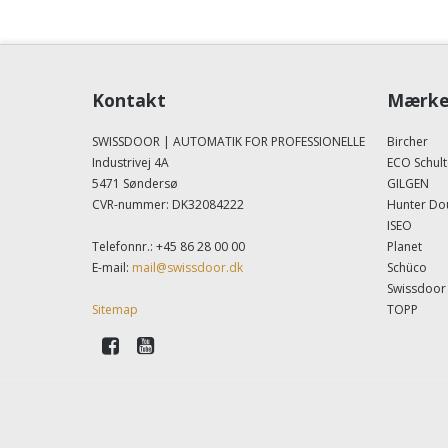
Kontakt
Mærke
SWISSDOOR | AUTOMATIK FOR PROFESSIONELLE
Bircher
Industrivej 4A
ECO Schult
5471 Søndersø
GILGEN
CVR-nummer
:
DK32084222
Hunter Do
ISEO
Telefonnr.
:
+45 86 28 00 00
Planet
E-mail
:
mail@swissdoor.dk
Schüco
Swissdoor
Sitemap
TOPP