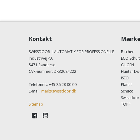
Kontakt
Mærke
SWISSDOOR | AUTOMATIK FOR PROFESSIONELLE
Bircher
Industrivej 4A
ECO Schult
5471 Søndersø
GILGEN
CVR-nummer
:
DK32084222
Hunter Do
ISEO
Telefonnr.
:
+45 86 28 00 00
Planet
E-mail
:
mail@swissdoor.dk
Schüco
Swissdoor
Sitemap
TOPP