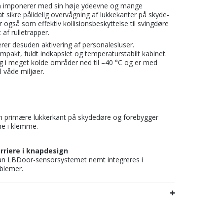
gn imponerer med sin høje ydeevne og mange
 sikre pålidelig overvågning af lukkekanter på skyde-
også som effektiv kollisionsbeskyttelse til svingdøre
af rulletrapper.
erer desuden aktivering af personalesluser.
ompakt, fuldt indkapslet og temperaturstabilt kabinet.
ug i meget kolde områder ned til –40 °C og er med
l våde miljøer.
en primære lukkerkant på skydedøre og forebygger
me i klemme.
rriere i knapdesign
n LBDoor-sensorsystemet nemt integreres i
blemer.