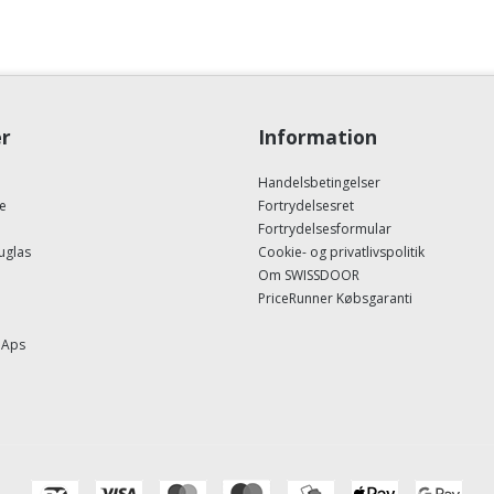
r
Information
Handelsbetingelser
e
Fortrydelsesret
Fortrydelsesformular
uglas
Cookie- og privatlivspolitik
Om SWISSDOOR
PriceRunner Købsgaranti
 Aps