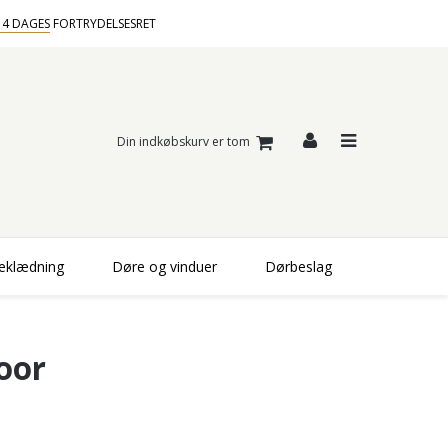
14 DAGES
FORTRYDELSESRET
Din indkøbskurv er tom
beklædning
Døre og vinduer
Dørbeslag
oor