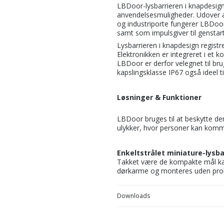
LBDoor-lysbarrieren i knapdesi
anvendelsesmuligheder. Udover at
og industriporte fungerer LBDoor 
samt som impulsgiver til genstart 
Lysbarrieren i knapdesign registr
Elektronikken er integreret i et k
LBDoor er derfor velegnet til br
kapslingsklasse IP67 også ideel ti
Løsninger & Funktioner
LBDoor bruges til at beskytte d
ulykker, hvor personer kan kom
Enkeltstrålet miniature-lysba
Takket være de kompakte mål ka
dørkarme og monteres uden pro
Downloads