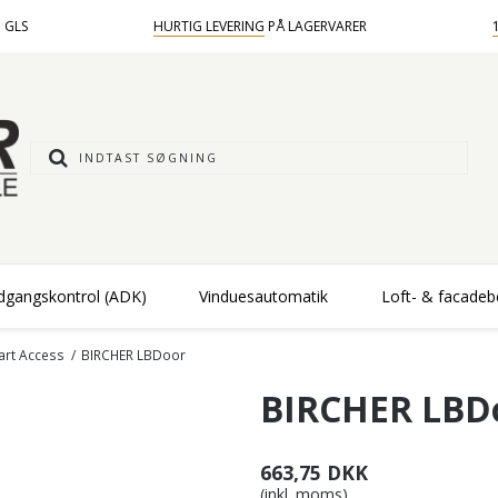
 GLS
HURTIG LEVERING
PÅ LAGERVARER
dgangskontrol (ADK)
Vinduesautomatik
Loft- & facade
art Access
/
BIRCHER LBDoor
BIRCHER LBD
663,75 DKK
(inkl. moms)