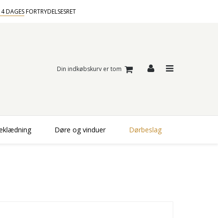
14 DAGES
FORTRYDELSESRET
Din indkøbskurv er tom
beklædning
Døre og vinduer
Dørbeslag