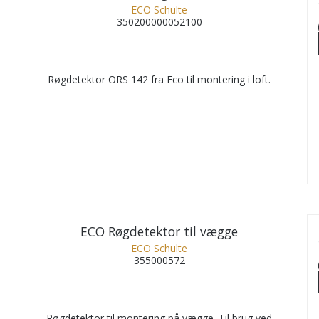
ECO Schulte
350200000052100
Røgdetektor ORS 142 fra Eco til montering i loft.
ECO Røgdetektor til vægge
ECO Schulte
355000572
Røgdetektor til montering på vægge. Til brug ved