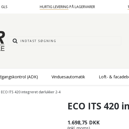
 GLS
HURTIG LEVERING
PÅ LAGERVARER
dgangskontrol (ADK)
Vinduesautomatik
Loft- & facade
ECO ITS 420 integreret dørlukker 2-4
ECO ITS 420 i
1.698,75 DKK
(inkl. moms)