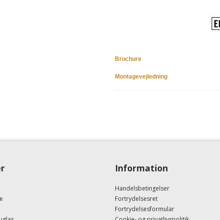
Brochure
Montagevejledning
r
Information
Handelsbetingelser
e
Fortrydelsesret
Fortrydelsesformular
uglas
Cookie- og privatlivspolitik