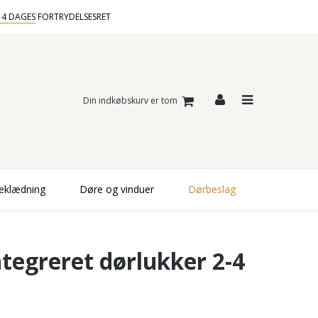
14 DAGES
FORTRYDELSESRET
Din indkøbskurv er tom
beklædning
Døre og vinduer
Dørbeslag
ntegreret dørlukker 2-4