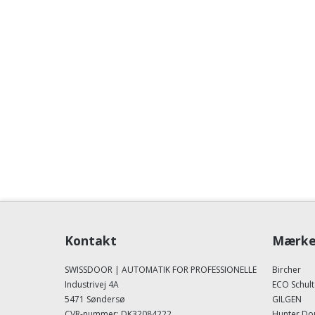
Kontakt
Mærke
SWISSDOOR | AUTOMATIK FOR PROFESSIONELLE
Bircher
Industrivej 4A
ECO Schult
5471 Søndersø
GILGEN
CVR-nummer
:
DK32084222
Hunter Do