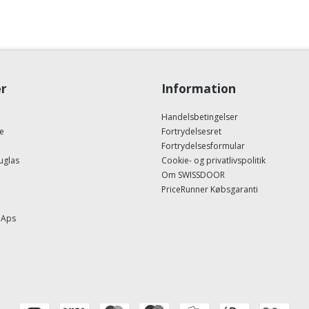
r
Information
Handelsbetingelser
e
Fortrydelsesret
Fortrydelsesformular
uglas
Cookie- og privatlivspolitik
Om SWISSDOOR
PriceRunner Købsgaranti
 Aps