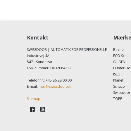
Kontakt
Mærke
SWISSDOOR | AUTOMATIK FOR PROFESSIONELLE
Bircher
Industrivej 4A
ECO Schult
5471 Søndersø
GILGEN
CVR-nummer
:
DK32084222
Hunter Do
ISEO
Telefonnr.
:
+45 86 28 00 00
Planet
E-mail
:
mail@swissdoor.dk
Schüco
Swissdoor
Sitemap
TOPP