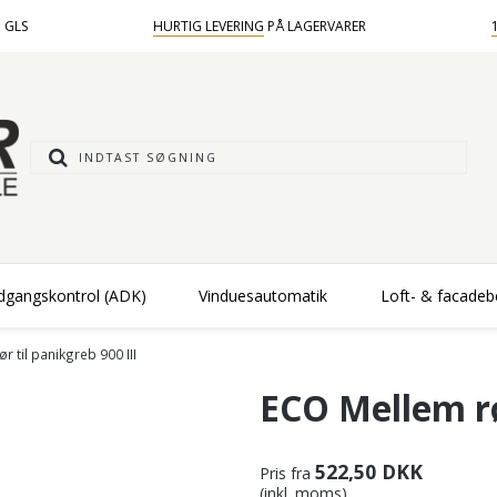
 GLS
HURTIG LEVERING
PÅ LAGERVARER
dgangskontrol (ADK)
Vinduesautomatik
Loft- & facade
r til panikgreb 900 III
ECO Mellem rør
522,50 DKK
Pris fra
(inkl. moms)