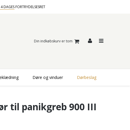
14 DAGES
FORTRYDELSESRET
Din indkøbskurv er tom
beklædning
Døre og vinduer
Dørbeslag
 til panikgreb 900 III