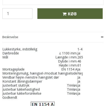
KØB
Beskrivelse
Lukkestyrke, indstillelig
1-4
Dørbredde
≤ 1100 mm.
Ja
Mål
Længde i mm.
265
Dybde i mm.
46
Højde i mm.
61
Montageplade
EN 1154 A
Ja
Monteringsmulig, hængsel-/modsat hængselside
Nej
Vendbar højre-/venstre hængslet dør
Ja
Konstant åbningsdæmper
Ja
Justerbart sluttryk
Trinløs
Ja
Justerbar lukkehastighed
Trinløs
Ja
Justerbar lukkeforsinkelse
Trinløs
Ja
Godkendt